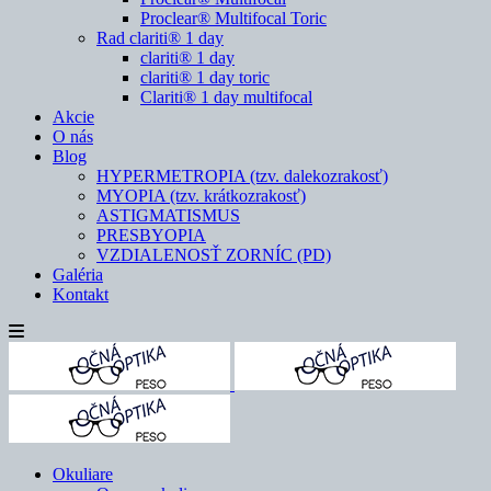
Proclear® Multifocal Toric
Rad clariti® 1 day
clariti® 1 day
clariti® 1 day toric
Clariti® 1 day multifocal
Akcie
O nás
Blog
HYPERMETROPIA (tzv. dalekozrakosť)
MYOPIA (tzv. krátkozrakosť)
ASTIGMATISMUS
PRESBYOPIA
VZDIALENOSŤ ZORNÍC (PD)
Galéria
Kontakt
Okuliare