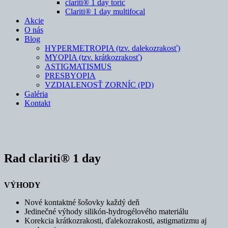
clariti® 1 day toric
Clariti® 1 day multifocal
Akcie
O nás
Blog
HYPERMETROPIA (tzv. dalekozrakosť)
MYOPIA (tzv. krátkozrakosť)
ASTIGMATISMUS
PRESBYOPIA
VZDIALENOSŤ ZORNÍC (PD)
Galéria
Kontakt
Rad clariti® 1 day
VÝHODY
Nové kontaktné šošovky každý deň
Jedinečné výhody silikón-hydrogélového materiálu
Korekcia krátkozrakosti, ďalekozrakosti, astigmatizmu aj