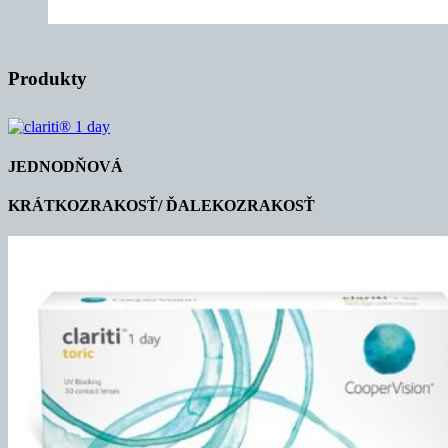
Produkty
JEDNODŇOVÁ
KRÁTKOZRAKOSŤ/ ĎALEKOZRAKOSŤ