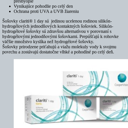
presbyopie
Vynikajúce pohodlie po celý den
Ochrana proti UVA a UVB žiareniu
Šošovky clariti® 1 day sú jedinou ucelenou rodinou silikón-
hydrogélových jednodňových kontaktných šošoviek. Silikón-
hydrogélové šošovky sú zdravšou alternatívou v porovnaní s
hydrogélovými jednodňovými šošovkami. Prepúšťajú k rohovke
väčšie množstvo kyslíka než hydrogélové šošovky.
Šošovky prirodzene priťahujú a viažu molekuly vody k svojmu
povrchu a zostávajú dostatočne vlhké a pohodlné po celý deň.