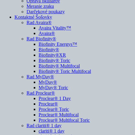
Oprava okuliarov
Meranie zraku
Darčekové poukazy
Kontaktné Šošovky
Rad Avaira®
Avaira Vitality™
Avaira®
Rad Biofinity®
Biofinity Energys™
Biofinity®
Biofinity®XR
Biofinity® Toric
Biofinity® Multifocal
Biofinity® Toric Multifocal
Rad MyDay®
MyDay®
MyDay® Toric
Rad Proclear®
Proclear® 1 Day
Proclear®
Proclear® Toric
Proclear® Multifocal
Proclear® Multifocal Toric
Rad clariti® 1 day
clariti® 1 day