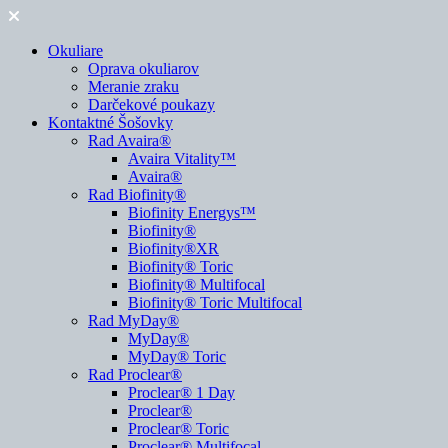
Okuliare
Oprava okuliarov
Meranie zraku
Darčekové poukazy
Kontaktné Šošovky
Rad Avaira®
Avaira Vitality™
Avaira®
Rad Biofinity®
Biofinity Energys™
Biofinity®
Biofinity®XR
Biofinity® Toric
Biofinity® Multifocal
Biofinity® Toric Multifocal
Rad MyDay®
MyDay®
MyDay® Toric
Rad Proclear®
Proclear® 1 Day
Proclear®
Proclear® Toric
Proclear® Multifocal