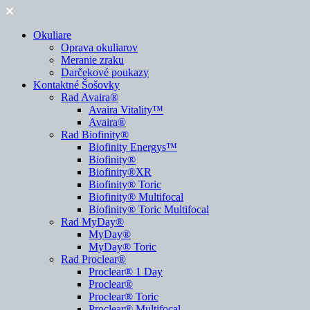
Okuliare
Oprava okuliarov
Meranie zraku
Darčekové poukazy
Kontaktné Šošovky
Rad Avaira®
Avaira Vitality™
Avaira®
Rad Biofinity®
Biofinity Energys™
Biofinity®
Biofinity®XR
Biofinity® Toric
Biofinity® Multifocal
Biofinity® Toric Multifocal
Rad MyDay®
MyDay®
MyDay® Toric
Rad Proclear®
Proclear® 1 Day
Proclear®
Proclear® Toric
Proclear® Multifocal