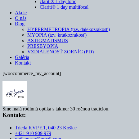
clariti® 1 day toric
Clariti® 1 day multifocal
Akcie
O nás
Blog
HYPERMETROPIA (tzv. dalekozrakosť)
MYOPIA (tzv. krátkozrakosť)
ASTIGMATISMUS
PRESBYOPIA
VZDIALENOSŤ ZORNÍC (PD)
Galéria
Kontakt
[woocommerce_my_account]
Sme malá rodinná optika s takmer 30 ročnou tradíciou.
Kontakt:
Trieda KVP č.1, 040 23 Košice
+421 910 909 979
optikapeso@gmail.com