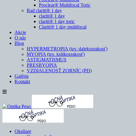
Proclear® Multifocal Toric
Rad clariti® 1 day
clariti® 1 day
clariti® 1 day toric
Clariti® 1 day multifocal
Akcie
O nás
Blog
HYPERMETROPIA (tzv. dalekozrakosť)
MYOPIA (tzv. krátkozrakosť)
ASTIGMATISMUS
PRESBYOPIA
VZDIALENOSŤ ZORNÍC (PD)
Galéria
Kontakt
Okuliare