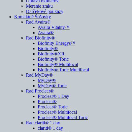
Oprava okuliarov
Meranie zraku
Darčekové poukazy
Kontaktné Šošovky
Rad Avaira®
Avaira Vitality™
Avaira®
Rad Biofinity®
Biofinity Energys™
Biofinity®
Biofinity®XR
Biofinity® Toric
Biofinity® Multifocal
Biofinity® Toric Multifocal
Rad MyDay®
MyDay®
MyDay® Toric
Rad Proclear®
Proclear® 1 Day
Proclear®
Proclear® Toric
Proclear® Multifocal
Proclear® Multifocal Toric
Rad clariti® 1 day
clariti® 1 day